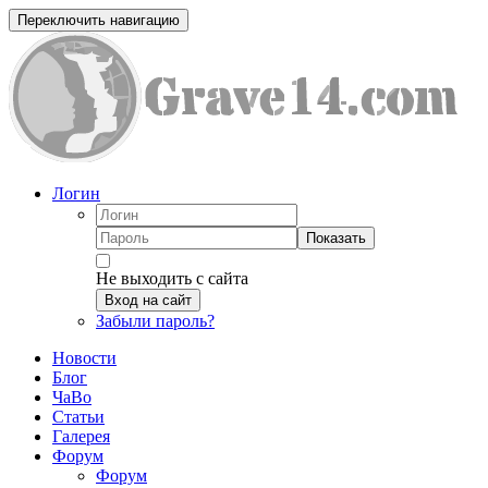
Переключить навигацию
Логин
Показать
Не выходить с сайта
Вход на сайт
Забыли пароль?
Новости
Блог
ЧаВо
Статьи
Галерея
Форум
Форум