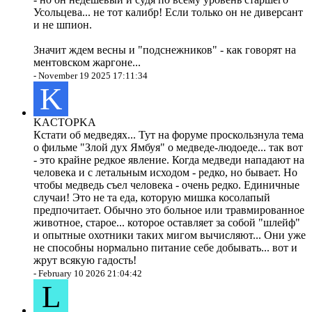
Усольцева... не тот калибр! Если только он не диверсант
и не шпион.
Значит ждем весны и "подснежников" - как говорят на
ментовском жаргоне...
-
November 19 2025 17:11:34
K
KACTOPKA
Кстати об медведях... Тут на форуме проскользнула тема
о фильме "Злой дух Ямбуя" о медведе-людоеде... так вот
- это крайне редкое явление. Когда медведи нападают на
человека и с летальным исходом - редко, но бывает. Но
чтобы медведь съел человека - очень редко. Единичные
случаи! Это не та еда, которую мишка косолапый
предпочитает. Обычно это больное или травмированное
животное, старое... которое оставляет за собой "шлейф"
и опытные охотники таких мигом вычисляют... Они уже
не способны нормально питание себе добывать... вот и
жрут всякую гадость!
-
February 10 2026 21:04:42
L