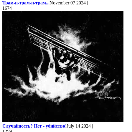
Трам-п-трам-п-трам...
November 07 2024 |
1674
Случайность? Нет - убийство!
July 14 2024 |
1259