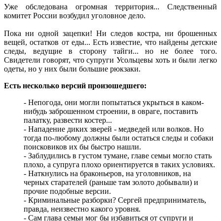
Уже обследована огромная территория... Следственный
комитет России возбудил уголовное дело.
Пока ни одной зацепки! Ни следов костра, ни брошенных
вещей, остатков от еды... Есть известие, что найдены детские
следы, ведущие в сторону тайги... но не более того.
Свидетели говорят, что супруги Усольцевы хоть и были легко
одеты, но у них были большие рюкзаки.
Есть несколько версий произошедшего:
- Непогода, они могли попытаться укрыться в каком-
нибудь заброшенном строении, в овраге, поставить
палатку, развести костер...
- Нападение диких зверей - медведей или волков. Но
тогда по-любому должны были остаться следы и собаки
поисковиков их бы быстро нашли.
- Заблудились в густом тумане, главе семьи могло стать
плохо, а супруга плохо ориентируется в таких условиях.
- Наткнулись на браконьеров, на уголовников, на
черных старателей (раньше там золото добывали) и
прочие подобные версии.
- Криминальные разборки? Сергей предприниматель,
правда, неизвестно какого уровня.
- Сам глава семьи мог бы избавиться от супруги и