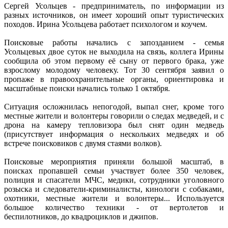
Сергей Усольцев - предприниматель, по информации из
разных источников, он имеет хороший опыт туристических
походов. Ирина Усольцева работает психологом и коучем.
Поисковые работы начались с запозданием - семья
Усольцевых двое суток не выходила на связь, коллега Ирины
сообщила об этом первому её сыну от первого брака, уже
взрослому молодому человеку. Тот 30 сентября заявил о
пропаже в правоохранительные органы, ориентировка и
масштабные поиски начались только 1 октября.
Ситуация осложнилась непогодой, выпал снег, кроме того
местные жители и волонтеры говорили о следах медведей, и с
дрона на камеру тепловизора был снят один медведь
(присутствует информация о нескольких медведях и об
встрече поисковиков с двумя стаями волков).
Поисковые мероприятия приняли большой масштаб, в
поисках пропавшей семьи участвует более 350 человек,
полиция и спасатели МЧС, медики, сотрудники уголовного
розыска и следователи-криминалисты, кинологи с собаками,
охотники, местные жители и волонтеры... Используется
большое количество техники - от вертолетов и
беспилотников, до квадроциклов и джипов.