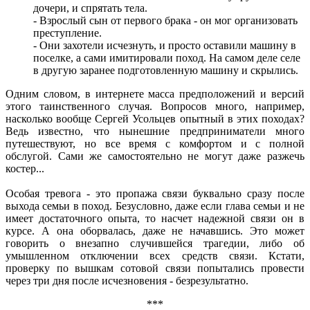
дочери, и спрятать тела.
- Взрослый сын от первого брака - он мог организовать
преступление.
- Они захотели исчезнуть, и просто оставили машину в
поселке, а сами имитировали поход. На самом деле селе
в другую заранее подготовленную машину и скрылись.
Одним словом, в интернете масса предположений и версий
этого таинственного случая. Вопросов много, например,
насколько вообще Сергей Усольцев опытный в этих походах?
Ведь известно, что нынешние предприниматели много
путешествуют, но все время с комфортом и с полной
обслугой. Сами же самостоятельно не могут даже разжечь
костер...
Особая тревога - это пропажа связи буквально сразу после
выхода семьи в поход. Безусловно, даже если глава семьи и не
имеет достаточного опыта, то насчет надежной связи он в
курсе. А она оборвалась, даже не начавшись. Это может
говорить о внезапно случившейся трагедии, либо об
умышленном отключении всех средств связи. Кстати,
проверку по вышкам сотовой связи попытались провести
через три дня после исчезновения - безрезультатно.
***