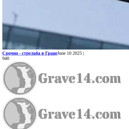
Срочно - стрельба в Граце
June 10 2025 |
940