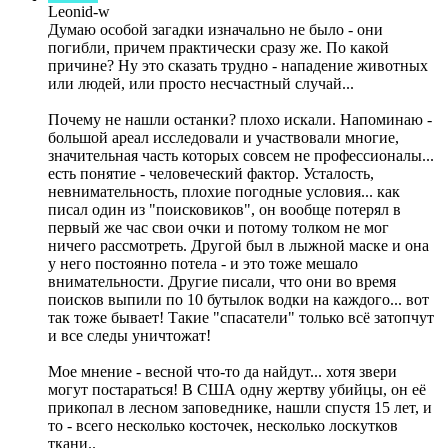
Leonid-w
Думаю особой загадки изначально не было - они
погибли, причем практически сразу же. По какой
причине? Ну это сказать трудно - нападение животных
или людей, или просто несчастный случай...
Почему не нашли останки? плохо искали. Напоминаю -
большой ареал исследовали и участвовали многие,
значительная часть которых совсем не профессионалы...
есть понятие - человеческий фактор. Усталость,
невнимательность, плохие погодные условия... как
писал один из "поисковиков", он вообще потерял в
первый же час свои очки и потому толком не мог
ничего рассмотреть. Другой был в лыжной маске и она
у него постоянно потела - и это тоже мешало
внимательности. Другие писали, что они во время
поисков выпили по 10 бутылок водки на каждого... вот
так тоже бывает! Такие "спасатели" только всё затопчут
и все следы уничтожат!
Мое мнение - весной что-то да найдут... хотя звери
могут постараться! В США одну жертву убийцы, он её
прикопал в лесном заповеднике, нашли спустя 15 лет, и
то - всего несколько косточек, несколько лоскутков
ткани..