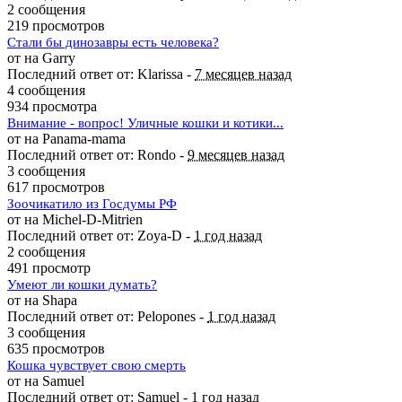
2 сообщения
219 просмотров
Стали бы динозавры есть человека?
от на Garry
Последний ответ от: Klarissa -
7 месяцев назад
4 сообщения
934 просмотра
Внимание - вопрос! Уличные кошки и котики...
от на Panama-mama
Последний ответ от: Rondo -
9 месяцев назад
3 сообщения
617 просмотров
Зоочикатило из Госдумы РФ
от на Michel-D-Mitrien
Последний ответ от: Zoya-D -
1 год назад
2 сообщения
491 просмотр
Умеют ли кошки думать?
от на Shapa
Последний ответ от: Pelopones -
1 год назад
3 сообщения
635 просмотров
Кошка чувствует свою смерть
от на Samuel
Последний ответ от: Samuel -
1 год назад