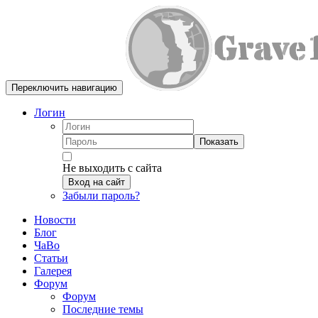
Переключить навигацию
Логин
Показать
Не выходить с сайта
Вход на сайт
Забыли пароль?
Новости
Блог
ЧаВо
Статьи
Галерея
Форум
Форум
Последние темы