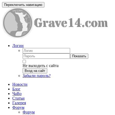
Переключить навигацию
Логин
Показать
Не выходить с сайта
Вход на сайт
Забыли пароль?
Новости
Блог
ЧаВо
Статьи
Галерея
Форум
Форум