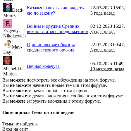
Казачья шашка - как владеть
22-07-2023 15:03,
Dead-
ею по закону?
3 года назад
Moroz
E
Войны и оружие Средних
02-12-2023 16:27,
Evgeniy-
веков - статья с продолжением
3 года назад
Nikolaevich
Оригинальные образцы
22-07-2023 09:47,
May-
средневекового оружия
3 года назад
Day
05-10-2025 11:49,
Вечная кольчуга
Michel-D-
10 месяцев назад
Mitrien
Вы
можете
посмотреть все обсуждения на этом форуме.
Вы
не можете
начинать новые темы в этом форуме.
Вы
не можете
начать опрос в этом форуме.
Вы
не можете
делать вложения в сообщения в этом форуме.
Вы
можете
загружать вложения в этому форуме.
Популярные Темы на этой неделе
Темы не найдены
Вход на сайт