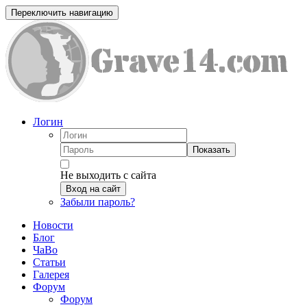
Переключить навигацию
Логин
Показать
Не выходить с сайта
Вход на сайт
Забыли пароль?
Новости
Блог
ЧаВо
Статьи
Галерея
Форум
Форум