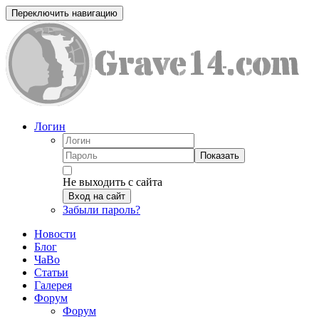
Переключить навигацию
Логин
Показать
Не выходить с сайта
Вход на сайт
Забыли пароль?
Новости
Блог
ЧаВо
Статьи
Галерея
Форум
Форум