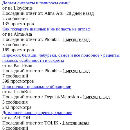
Делаем сигареты и папиросы сами!
от на Lloydorits
Последний ответ от: Alma-Ata -
28 дней назад
2 сообщения
135 просмотров
Как пожарить шашлык и не попасть на штраф
от на Alma-Ata
Последний ответ от: Plombir -
1 месяц назад
3 сообщения
169 просмотров
Пирожки, беляши, чебуреки, самса и все подобное - рецепты,
нюансы, особенности и секреты
от на Pan-Pisun
Последний ответ от: Plombir -
1 месяц назад
7 сообщений
399 просмотров
Просрочка - правильное обращение
от на JustinRot
Последний ответ от: Deputat-Matroskin -
1 месяц назад
3 сообщения
242 просмотра
Домашнее вино - рецепты, хранение
от на AHTOH
Последний ответ от: TOLIK -
1 месяц назад
6 сообщений