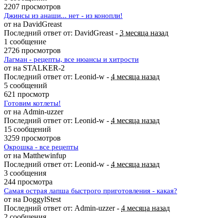
2207 просмотров
Джинсы из анаши... нет - из конопли!
от на DavidGreast
Последний ответ от: DavidGreast -
3 месяца назад
1 сообщение
2726 просмотров
Лагман - рецепты, все нюансы и хитрости
от на STALKER-2
Последний ответ от: Leonid-w -
4 месяца назад
5 сообщений
621 просмотр
Готовим котлеты!
от на Admin-uzzer
Последний ответ от: Leonid-w -
4 месяца назад
15 сообщений
3259 просмотров
Окрошка - все рецепты
от на Matthewinfup
Последний ответ от: Leonid-w -
4 месяца назад
3 сообщения
244 просмотра
Самая острая лапша быстрого приготовления - какая?
от на DoggylStest
Последний ответ от: Admin-uzzer -
4 месяца назад
2 сообщения