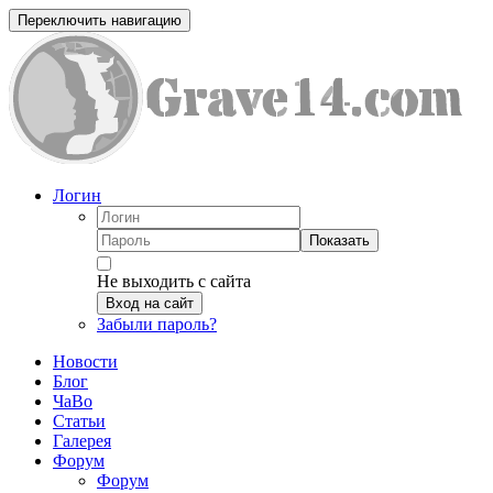
Переключить навигацию
Логин
Показать
Не выходить с сайта
Вход на сайт
Забыли пароль?
Новости
Блог
ЧаВо
Статьи
Галерея
Форум
Форум