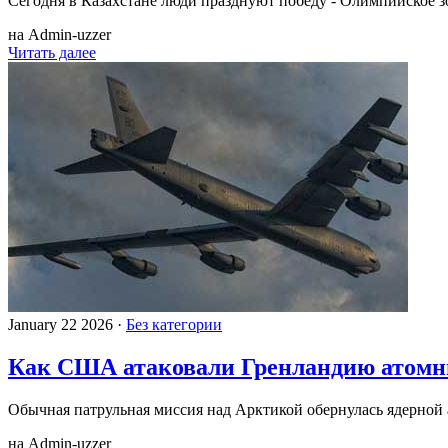
Сегодня в Казахстане люди празднуют победу - Олимпийское зо
на Admin-uzzer
Читать далее
January 22 2026 ·
Без категории
Как США атаковали Гренландию атом
Обычная патрульная миссия над Арктикой обернулась ядерной
на Admin-uzzer