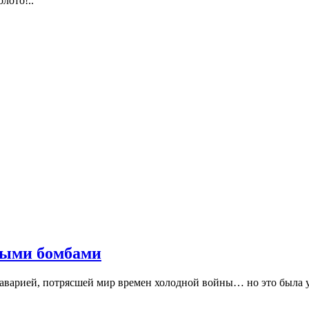
лото!..
ными бомбами
 аварией, потрясшей мир времен холодной войны… но это была 