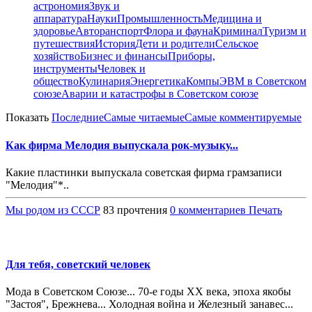
астрономия
Звук и
аппаратура
Науки
Промышленность
Медицина и
здоровье
Авторанспорт
Флора и фауна
Криминал
Туризм и
путешествия
История
Дети и родители
Сельское
хозяйство
Бизнес и финансы
Приборы,
инструменты
Человек и
общество
Кулинария
Энергетика
Компы
ЭВМ в Советском
союзе
Аварии и катастрофы в Советском союзе
Показать
Последние
Самые читаемые
Самые комментируемые
Как фирма Мелодия выпускала рок-музыку...
Какие пластинки выпускала советская фирма грамзаписи
"Мелодия"*..
Мы родом из СССР
83 прочтения
0 комментариев
Печать
Для тебя, советский человек
Мода в Советском Союзе... 70-е годы ХХ века, эпоха якобы
"Застоя", Брежнева... Холодная война и Железный занавес...