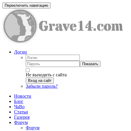
Переключить навигацию
Логин
Показать
Не выходить с сайта
Вход на сайт
Забыли пароль?
Новости
Блог
ЧаВо
Статьи
Галерея
Форум
Форум