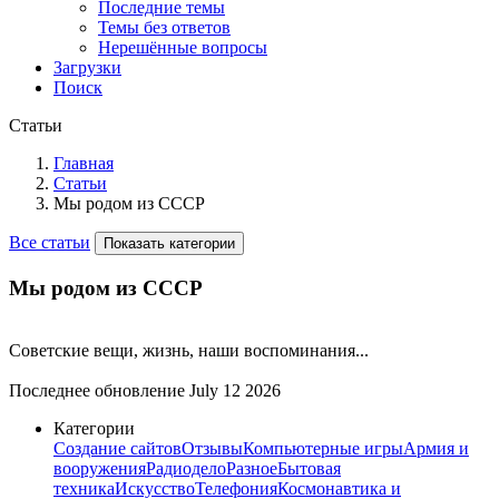
Последние темы
Темы без ответов
Нерешённые вопросы
Загрузки
Поиск
Статьи
Главная
Статьи
Мы родом из СССР
Все статьи
Показать категории
Мы родом из СССР
Советские вещи, жизнь, наши воспоминания...
Последнее обновление
July 12 2026
Категории
Создание сайтов
Отзывы
Компьютерные игры
Армия и
вооружения
Радиодело
Разное
Бытовая
техника
Искусство
Телефония
Космонавтика и