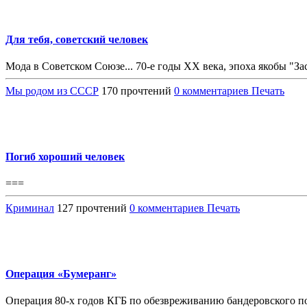
Для тебя, советский человек
Мода в Советском Союзе... 70-е годы ХХ века, эпоха якобы "Зас
Мы родом из СССР
170 прочтений
0 комментариев
Печать
Погиб хороший человек
===
Криминал
127 прочтений
0 комментариев
Печать
Операция «Бумеранг»
Операция 80-х годов КГБ по обезвреживанию бандеровского по