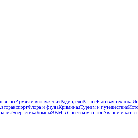
е игры
Армия и вооружения
Радиодело
Разное
Бытовая техника
Ис
Авторанспорт
Флора и фауна
Криминал
Туризм и путешествия
Ист
нария
Энергетика
Компы
ЭВМ в Советском союзе
Аварии и катас