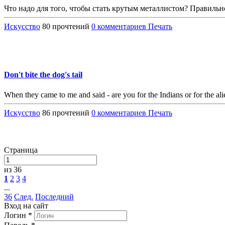
Что надо для того, чтобы стать крутым металлистом? Правиль
Искусство
80 прочтений
0 комментариев
Печать
Don't bite the dog's tail
When they came to me and said - are you for the Indians or for the ali
Искусство
86 прочтений
0 комментариев
Печать
Страница
из 36
1
2
3
4
...
36
След.
Последний
Вход на сайт
Логин
*