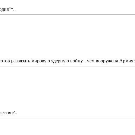
дия"*..
готов развязать мировую ядерную войну... чем вооружена Арми
ество?..