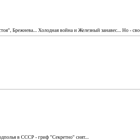
тоя", Брежнева... Холодная война и Железный занавес... Но - св
дполья в СССР - гриф "Секретно" снят...