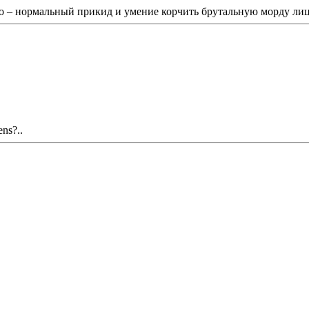
но – нормальный прикид и умение корчить брутальную морду ли
ens?..