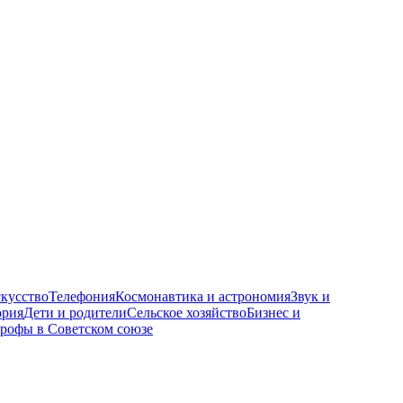
кусство
Телефония
Космонавтика и астрономия
Звук и
ория
Дети и родители
Сельское хозяйство
Бизнес и
трофы в Советском союзе