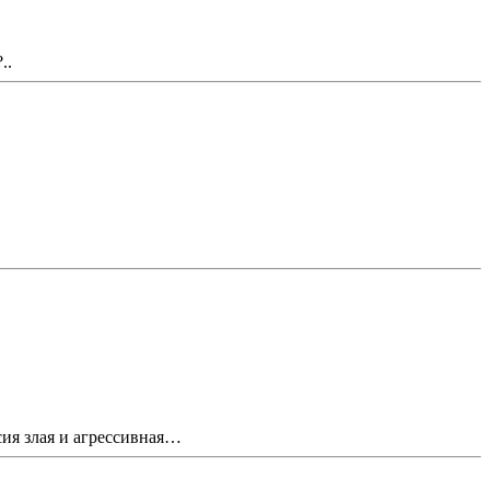
..
сия злая и агрессивная…