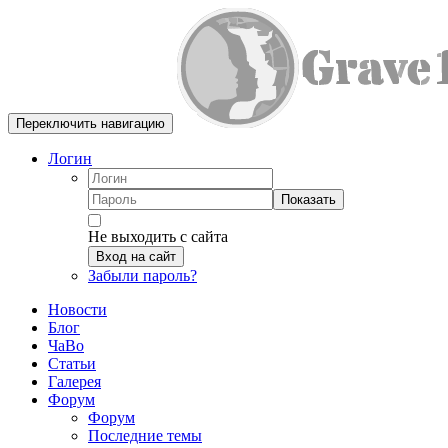
Переключить навигацию
Логин
Показать
Не выходить с сайта
Вход на сайт
Забыли пароль?
Новости
Блог
ЧаВо
Статьи
Галерея
Форум
Форум
Последние темы