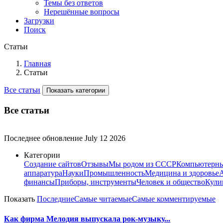
Темы без ответов
Нерешённые вопросы
Загрузки
Поиск
Статьи
Главная
Статьи
Все статьи
Показать категории
Все статьи
Последнее обновление
July 12 2026
Категории
Создание сайтов
Отзывы
Мы родом из СССР
Компьютерны
аппаратура
Науки
Промышленность
Медицина и здоровье
финансы
Приборы, инструменты
Человек и общество
Кули
Показать
Последние
Самые читаемые
Самые комментируемые
Как фирма Мелодия выпускала рок-музыку...