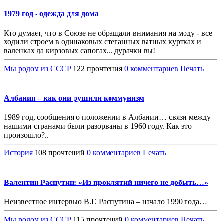
1979 год - одежда для дома
Кто думает, что в Союзе не обращали внимания на моду - все
ходили строем в одинаковых стеганных ватных куртках и
валенках да кирзовых сапогах... дурачки вы!
Мы родом из СССР
122 прочтения
0 комментариев
Печать
Албания – как они рушили коммунизм
1989 год, сообщения о положении в Албании… связи между
нашими странами были разорваны в 1960 году. Как это
произошло?..
История
108 прочтений
0 комментариев
Печать
Валентин Распутин: «Из проклятий ничего не добыть…»
Неизвестное интервью В.Г. Распутина – начало 1990 года…
Мы родом из СССР
115 прочтений
0 комментариев
Печать