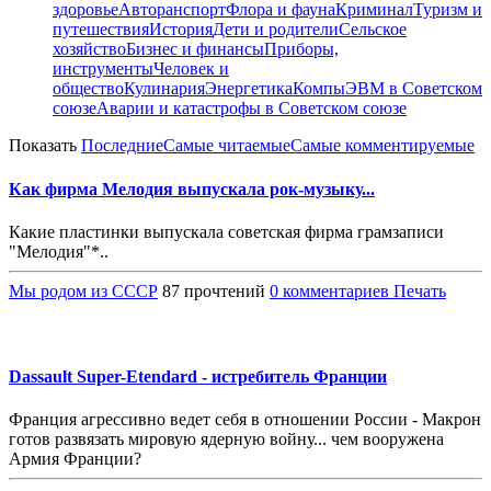
здоровье
Авторанспорт
Флора и фауна
Криминал
Туризм и
путешествия
История
Дети и родители
Сельское
хозяйство
Бизнес и финансы
Приборы,
инструменты
Человек и
общество
Кулинария
Энергетика
Компы
ЭВМ в Советском
союзе
Аварии и катастрофы в Советском союзе
Показать
Последние
Самые читаемые
Самые комментируемые
Как фирма Мелодия выпускала рок-музыку...
Какие пластинки выпускала советская фирма грамзаписи
"Мелодия"*..
Мы родом из СССР
87 прочтений
0 комментариев
Печать
Dassault Super-Etendard - истребитель Франции
Франция агрессивно ведет себя в отношении России - Макрон
готов развязать мировую ядерную войну... чем вооружена
Армия Франции?