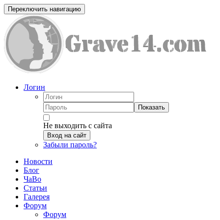
Переключить навигацию
Логин
Показать
Не выходить с сайта
Вход на сайт
Забыли пароль?
Новости
Блог
ЧаВо
Статьи
Галерея
Форум
Форум