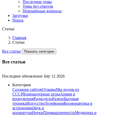
Последние темы
Темы без ответов
Нерешённые вопросы
Загрузки
Поиск
Статьи
Главная
Статьи
Все статьи
Показать категории
Все статьи
Последнее обновление
July 12 2026
Категории
Создание сайтов
Отзывы
Мы родом из
СССР
Компьютерные игры
Армия и
вооружения
Радиодело
Разное
Бытовая
техника
Искусство
Телефония
Космонавтика и
астрономия
Звук и
аппаратура
Науки
Промышленность
Медицина и